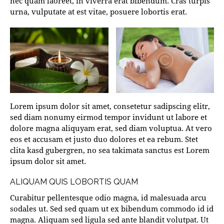
nec quam laoreet, in viverra erat bibendum. Cras turpis
urna, vulputate at est vitae, posuere lobortis erat.
Lorem ipsum dolor sit amet, consetetur sadipscing elitr,
sed diam nonumy eirmod tempor invidunt ut labore et
dolore magna aliquyam erat, sed diam voluptua. At vero
eos et accusam et justo duo dolores et ea rebum. Stet
clita kasd gubergren, no sea takimata sanctus est Lorem
ipsum dolor sit amet.
ALIQUAM QUIS LOBORTIS QUAM
Curabitur pellentesque odio magna, id malesuada arcu
sodales ut. Sed sed quam ut ex bibendum commodo id id
magna. Aliquam sed ligula sed ante blandit volutpat. Ut